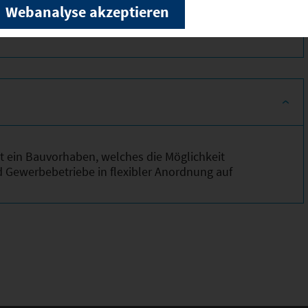
Webanalyse akzeptieren
 ein Bauvorhaben, welches die Möglichkeit
d Gewerbebetriebe in flexibler Anordnung auf