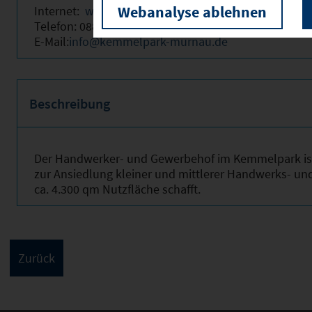
Webanalyse ablehnen
Internet:
www.kemmelpark-murnau.de
Telefon: 08841-476140
E-Mail:
info@kemmelpark-murnau.de
Beschreibung
Der Handwerker- und Gewerbehof im Kemmelpark ist
zur Ansiedlung kleiner und mittlerer Handwerks- un
ca. 4.300 qm Nutzfläche schafft.