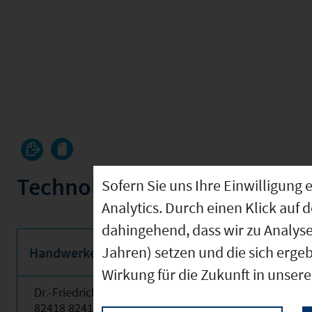
Technologie und Gründerze
Sofern Sie uns Ihre Einwilligun
Analytics. Durch einen Klick auf 
dahingehend, dass wir zu Analys
Jahren) setzen und die sich erge
Handwerker- und Gewerbehof Kemmelpark (091
Wirkung für die Zukunft in unser
Dr.-Friedrich-und-Ilse-Erhard-Straße 3
82418 82418