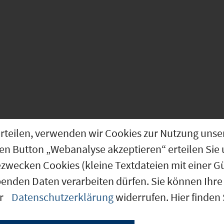
ntren
Murnau a. Staffelsee
g erteilen, verwenden wir Cookies zur Nutzung u
den Button „Webanalyse akzeptieren“ erteilen Sie 
ezwecken Cookies (kleine Textdateien mit einer G
benden Daten verarbeiten dürfen. Sie können Ihre 
80124)
er
Datenschutzerklärung
widerrufen. Hier finden