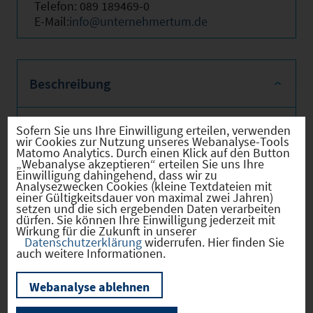
Telefon: 089 189469-0
E-Mail:
info@unternehmertum.de
Beschreibung
Sofern Sie uns Ihre Einwilligung erteilen, verwenden
UnternehmerTUM bietet Gründern und
wir Cookies zur Nutzung unseres Webanalyse-Tools
Matomo Analytics. Durch einen Klick auf den Button
Start-ups einen Rundum-Service von der
„Webanalyse akzeptieren“ erteilen Sie uns Ihre
ersten Idee bis zum Börsengang. Ein Team
Einwilligung dahingehend, dass wir zu
aus erfahrenen Unternehmern,
Analysezwecken Cookies (kleine Textdateien mit
einer Gültigkeitsdauer von maximal zwei Jahren)
Wissenschaftlern und Managern unterstützt
setzen und die sich ergebenden Daten verarbeiten
Gründer bei der Entwicklung ihrer Produkte,
dürfen. Sie können Ihre Einwilligung jederzeit mit
Dienstleistungen und Geschäftsmodelle.
Wirkung für die Zukunft in unserer
Datenschutzerklärung
widerrufen. Hier finden Sie
Die Experten begleiten aktiv beim Aufbau
auch weitere Informationen.
des Unternehmens, beim Markteintritt und
bei der Finanzierung – auch mit Venture
Webanalyse ablehnen
Capital.