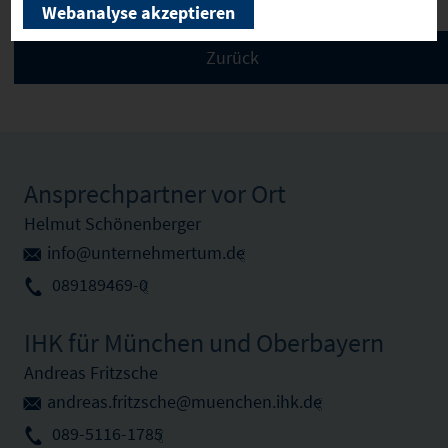
Webanalyse akzeptieren
Ansprechpartner vor Ort
Helmut Schönenberger
info@unternehmertum.de
089189469-0
IHK für München und Oberbayern
Andreas Fritzsche
andreas.fritzsche@muenchen.ihk.de
089-5116-1785