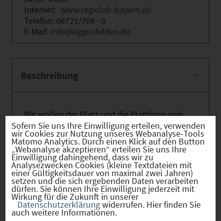
Internet:
www.regiolab-bayern.de
Telefon: 08721/708 - 0
E-Mail:
info@eggenfelden.de
Beschreibung
Wir wollen der Platz und die Plattform sein,
wo Zukunft erprobt und Realisierung
Sofern Sie uns Ihre Einwilligung erteilen, verwenden
wir Cookies zur Nutzung unseres Webanalyse-Tools
beschleunigt wird. Dazu stellen wir
Matomo Analytics. Durch einen Klick auf den Button
modernste digitale Techniken, fachkundige
„Webanalyse akzeptieren“ erteilen Sie uns Ihre
Einwilligung dahingehend, dass wir zu
Begleitung und eine kreative Atmosphäre
Analysezwecken Cookies (kleine Textdateien mit
bereit. Wir schaffen Aha-Erlebnisse, die
einer Gültigkeitsdauer von maximal zwei Jahren)
begeistern, Ängste vor Veränderung
setzen und die sich ergebenden Daten verarbeiten
dürfen. Sie können Ihre Einwilligung jederzeit mit
abbauen und zum Umsetzen motivieren.
Wirkung für die Zukunft in unserer
Prozesse werden beschleunigt und
Datenschutzerklärung
widerrufen. Hier finden Sie
Entwicklungskosten gesenkt. Damit
auch weitere Informationen.