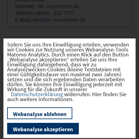
Internet:
dlc-rosenheim.de
Telefon: 08031 - 222 7777
E-Mail:
info@dlc-rosenheim.de
Sofern Sie uns Ihre Einwilligung erteilen, verwenden
Beschreibung
wir Cookies zur Nutzung unseres Webanalyse-Tools
Matomo Analytics. Durch einen Klick auf den Button
„Webanalyse akzeptieren“ erteilen Sie uns Ihre
Einwilligung dahingehend, dass wir zu
Analysezwecken Cookies (kleine Textdateien mit
Das DLC bietet Büros ab einer Größe von
einer Gültigkeitsdauer von maximal zwei Jahren)
26,5 m². Die Büros sind mit modernster
setzen und die sich ergebenden Daten verarbeiten
dürfen. Sie können Ihre Einwilligung jederzeit mit
Technologie ausgestattet. So verfügt jedes
Wirkung für die Zukunft in unserer
Büro über eine ISDN-Anschlussmöglichkeit
Datenschutzerklärung
widerrufen. Hier finden Sie
auch weitere Informationen.
sowie eine vorbereitende EDV-Verkabelung
für einen schnellen Datentransfer.
Gemeinschaftsräume: - Besprechungs- und
Webanalyse ablehnen
Seminarräume für bis zu 75 Personen -
Modernste Präsentationstechnik - Möblierte
Webanalyse akzeptieren
Teeküchen auf jeder Etage