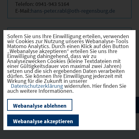
Telefon: 0941-943 5164
E-Mail:
hans-peter.rabl@oth-regensburg.de
Sofern Sie uns Ihre Einwilligung erteilen, verwenden
Beschreibung
wir Cookies zur Nutzung unseres Webanalyse-Tools
Matomo Analytics. Durch einen Klick auf den Button
„Webanalyse akzeptieren“ erteilen Sie uns Ihre
Einwilligung dahingehend, dass wir zu
Analysezwecken Cookies (kleine Textdateien mit
www.oth-regensburg.de/tc-kelheim
einer Gültigkeitsdauer von maximal zwei Jahren)
setzen und die sich ergebenden Daten verarbeiten
dürfen. Sie können Ihre Einwilligung jederzeit mit
Wirkung für die Zukunft in unserer
Datenschutzerklärung
widerrufen. Hier finden Sie
auch weitere Informationen.
Webanalyse ablehnen
Webanalyse akzeptieren