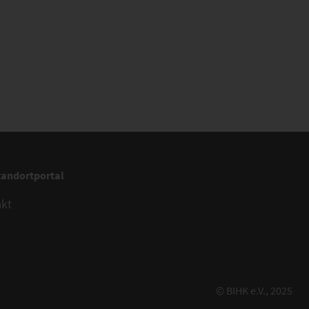
tandortportal
akt
© BIHK e.V., 2025