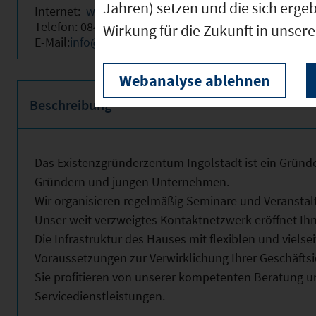
Jahren) setzen und die sich erge
Internet:
www.egz.de
Telefon: 0841/9014-0
Wirkung für die Zukunft in unser
E-Mail:
info@egz.de
Webanalyse ablehnen
Beschreibung
Das Existenzgründerzentum Ingolstadt ist ein Grün
Gründern und jungen Unternehmen.
Wir organisieren regelmäßig Seminare und Veransta
Unser weit verzweigtes Kontaktnetzwerk eröffnet Ih
Die Infrastruktur des Hauses mit flexiblen und vielse
Voraussetzungen zur Verwirklichung Ihrer Geschäftsi
Sie profitieren von unserer kompetenten Beratung 
Servicedienstleistungen.