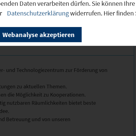
benden Daten verarbeiten dürfen. Sie können Ihre 
er
Datenschutzerklärung
widerrufen. Hier finden
Webanalyse akzeptieren
der- und Technologiezentrum zur Förderung von
ltungen zu aktuellen Themen.
nen die Möglichkeit zu Kooperationen.
itig nutzbaren Räumlichkeiten bietet beste
dee.
und Betreuung und von unseren