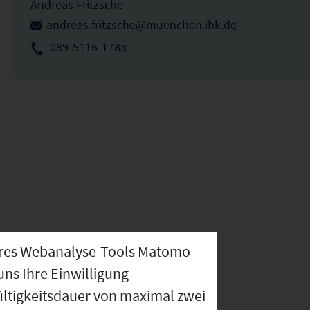
Andreas Fritzsche
andreas.fritzsche@muenchen.ihk.de
089-5116-1785
nseres Webanalyse-Tools Matomo
uns Ihre Einwilligung
ültigkeitsdauer von maximal zwei