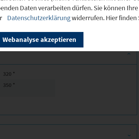
d Dienstleistungssektor vor, jedoch sind
benden Daten verarbeiten dürfen. Sie können Ihre 
 ortsansässig. Ein bekanntes Beispiel ist das
er
Datenschutzerklärung
widerrufen. Hier finden
s 1.000 Arbeitsplätze.
Webanalyse akzeptieren
320 *
350 *