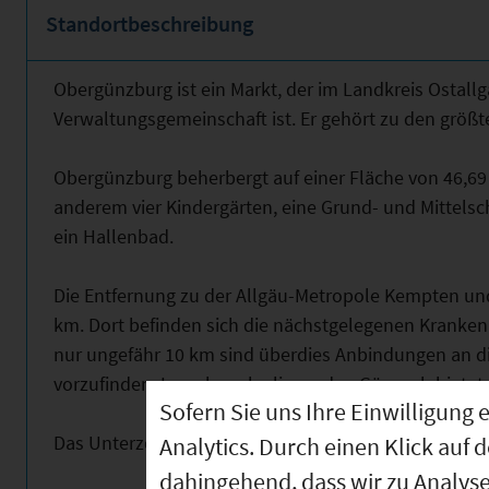
Standortbeschreibung
Obergünzburg ist ein Markt, der im Landkreis Ostallg
Verwaltungsgemeinschaft ist. Er gehört zu den grö
Obergünzburg beherbergt auf einer Fläche von 46,69
anderem vier Kindergärten, eine Grund- und Mittelsc
ein Hallenbad.
Die Entfernung zu der Allgäu-Metropole Kempten und
km. Dort befinden sich die nächstgelegenen Kranken
nur ungefähr 10 km sind überdies Anbindungen an d
vorzufinden. Im sehr nahe liegenden Günzach bietet
Sofern Sie uns Ihre Einwilligun
Das Unterzentrum verfügt obendrein über gute Brei
Analytics. Durch einen Klick auf 
dahingehend, dass wir zu Analys