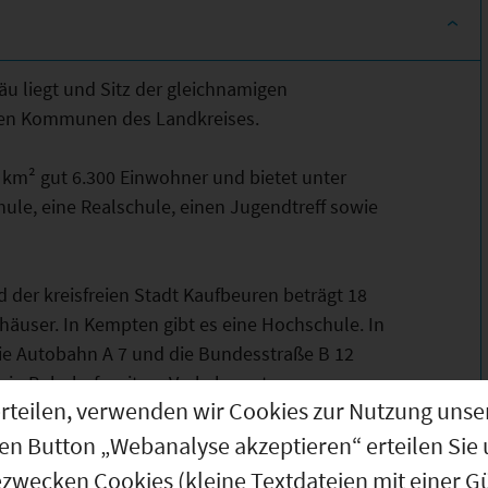
äu liegt und Sitz der gleichnamigen
ßten Kommunen des Landkreises.
 km² gut 6.300 Einwohner und bietet unter
hule, eine Realschule, einen Jugendtreff sowie
 der kreisfreien Stadt Kaufbeuren beträgt 18
häuser. In Kempten gibt es eine Hochschule. In
ie Autobahn A 7 und die Bundesstraße B 12
 ein Bahnhof weitere Verkehrsnetze.
g erteilen, verwenden wir Cookies zur Nutzung u
tband-Internetzugänge.
den Button „Webanalyse akzeptieren“ erteilen Sie 
ezwecken Cookies (kleine Textdateien mit einer G