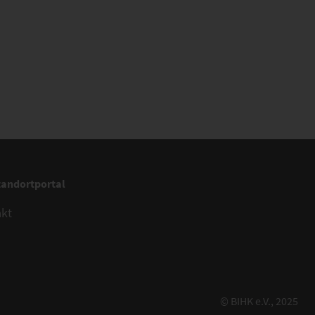
tandortportal
akt
© BIHK e.V., 2025