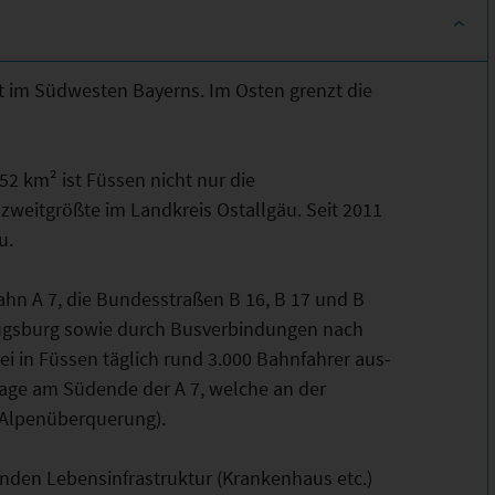
egt im Südwesten Bayerns. Im Osten grenzt die
52 km² ist Füssen nicht nur die
zweitgrößte im Landkreis Ostallgäu. Seit 2011
u.
ahn A 7, die Bundesstraßen B 16, B 17 und B
gsburg sowie durch Busverbindungen nach
i in Füssen täglich rund 3.000 Bahnfahrer aus-
age am Südende der A 7, welche an der
(Alpenüberquerung).
nden Lebensinfrastruktur (Krankenhaus etc.)