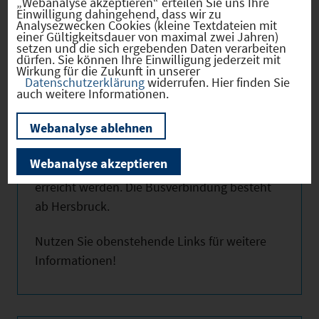
„Webanalyse akzeptieren“ erteilen Sie uns Ihre
Nürnberg - Berlin, Ausfahrt Lauf/ Hersbruck
Einwilligung dahingehend, dass wir zu
Analysezwecken Cookies (kleine Textdateien mit
oder Hormersdorf und die A6 Nürnberg -
einer Gültigkeitsdauer von maximal zwei Jahren)
setzen und die sich ergebenden Daten verarbeiten
Amberg, Ausfahrt Alfeld.
dürfen. Sie können Ihre Einwilligung jederzeit mit
Wirkung für die Zukunft in unserer
Der Bahnanschluss ist an den ca. 3 km
Datenschutzerklärung
widerrufen. Hier finden Sie
entfernten Bahnhöfen Hersbruck rechts
auch weitere Informationen.
oder links der Pegnitz vorhanden.
Webanalyse ablehnen
Die Gemeindeteile Happurg, Förrenbach,
Thalheim, Kainsbach, Schupf und Molsberg
Webanalyse akzeptieren
können mit den Linienbussen der OVF
erreicht werden. Die Busverbindung besteht
ab Hersbruck.
Nutzen Sie obenstehende Links für weitere
Informationen!