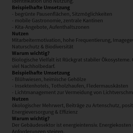
Identifikation und Nutzung.
Beispielhafte Umsetzung
- begrünte Pausenflächen, Sitzmöglichkeiten
- mobile Gastronomie, zentrale Kantinen
- Kita-Angebote, Aufenthaltszonen
Nutzen
Mitarbeitermotivation, hohe Frequentierung, Imageg
Naturschutz & Biodiversität
Warum wichtig?
Biologische Vielfalt ist Rückgrat stabiler Ökosysteme
viel Nachholbedarf.
Beispielhafte Umsetzung
- Blühwiesen, heimische Gehölze
- Insektenhotels, Totholzhaufen, Fledermauskästen
- Lichtmanagement zur Vermeidung von Lichtversch
Nutzen
ökologischer Mehrwert, Beiträge zu Artenschutz, posi
Energieversorgung & Effizienz
Warum wichtig?
Der Gebäudesektor ist energieintensiv. Energiekosten
Anforderungen steigen.