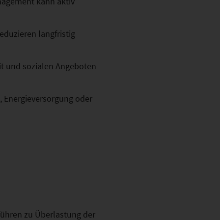
agement kann aktiv
duzieren langfristig
it und sozialen Angeboten
, Energieversorgung oder
führen zu Überlastung der