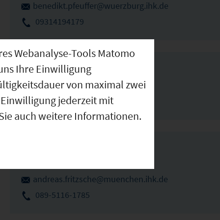
benedikt.pfeuffer@wuerzburg.ihk.de
09314194179
nseres Webanalyse-Tools Matomo
uns Ihre Einwilligung
IHK Würzburg-Schweinfurt
ültigkeitsdauer von maximal zwei
Elka Ivanova
Einwilligung jederzeit mit
elka.ivanova@wuerzburg.ihk.de
 Sie auch weitere Informationen.
IHK für München und Oberbayern
Andreas Fritzsche
andreas.fritzsche@muenchen.ihk.de
089-5116-1785