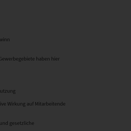
ewinn
. Gewerbegebiete haben hier
mutzung
tive Wirkung auf Mitarbeitende
 und gesetzliche