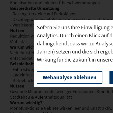
Kanalisation und lokalen Überschwemmungen.
Beispielhafte Umsetzung
- Rasengittersteine auf Parkplätzen
- Dachbegrünung mit Retentationswirkung (z. B. Moos
- Versickerungsmulden und Fließpfadkarten
Sofern Sie uns Ihre Einwilligun
Nutzen
Analytics. Durch einen Klick auf 
Reduktion von Flutschäden, Kühlung des Mikroklimas
Mobilität
dahingehend, dass wir zu Analys
Warum wichtig?
Jahren) setzen und die sich erge
Verkehr ist Hauptverursacher von CO2 im Gewerbebere
entscheidet über Fachkräftebindung.
Wirkung für die Zukunft in unser
Beispielhafte Umsetzung
- Fahrradwege, sichere Querungen, Radabstellanlage
- Ladeinfrastruktur für E-Autos und Pedelecs
Webanalyse ablehnen
- Betriebliches und gebietsbezogenes Mobilitätsman
Nutzen
Gesunde Mitarbeitende, weniger Emissionen, Standort
Städtebau & Aufenthaltsqualität
Warum wichtig?
Monofunktionale Gebiete wirken leer und unattraktiv. 