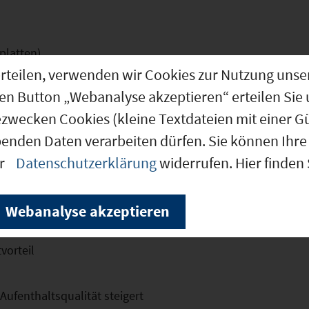
platten)
g erteilen, verwenden wir Cookies zur Nutzung u
den Button „Webanalyse akzeptieren“ erteilen Sie 
, ökologische Aufwertung
ezwecken Cookies (kleine Textdateien mit einer G
benden Daten verarbeiten dürfen. Sie können Ihre 
ich. Gute Erreichbarkeit
er
Datenschutzerklärung
widerrufen. Hier finden
n
Webanalyse akzeptieren
agement
vorteil
Aufenthaltsqualität steigert