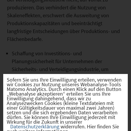
produzieren. Das verhindert die Nutzung von
Skaleneffekten, erschwert die Ausweitung von
Produktionskapazitäten und beeinträchtigt
langfristige Entscheidungen über Produktions- und
Flächen­bedarfe.
Schaffung von Investitions- und
Planungssicherheit für Unternehmen der
Sicherheits- und Verteidigungsindustrie, um
langfristige Investitionen in
Sofern Sie uns Ihre Einwilligung erteilen, verwenden
wir Cookies zur Nutzung unseres Webanalyse-Tools
Produktionskapazitäten und Standorte zu
Matomo Analytics. Durch einen Klick auf den Button
ermöglichen.
„Webanalyse akzeptieren“ erteilen Sie uns Ihre
Einwilligung dahingehend, dass wir zu
Einführung von Ankerverträgen für Start-ups und
Analysezwecken Cookies (kleine Textdateien mit
einer Gültigkeitsdauer von maximal zwei Jahren)
Scale-ups sowie Festpreisverträgen für KMUs, um
setzen und die sich ergebenden Daten verarbeiten
Innovationen am Standort zu fördern.
dürfen. Sie können Ihre Einwilligung jederzeit mit
Wirkung für die Zukunft in unserer
Dual-Use-Projekte wie beispielsweise das Defense
Datenschutzerklärung
widerrufen. Hier finden Sie