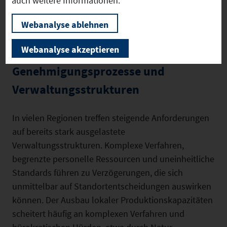
auch weitere Informationen.
Lab in Erding müssen schneller aufgebaut werden.
Die Einbindung der Kommunen und der Industrie-
Webanalyse ablehnen
und Handelskammern als Drehscheibe zur
regionalen Wirtschaft ist essenziell.
Webanalyse akzeptieren
Genehmigungsprozesse und
Verwaltungsstrukturen
In vielen Regionen treffen steigende Anforderungen
auf bereits stark ausgelastete
Verwaltungsstrukturen. Komplexe Verfahren,
begrenzte personelle Ressourcen und uneinheitliche
Standards führen zu Verzögerungen, die sich
unmittelbar auf Standortentscheidungen auswirken
können. Der Ausbau lokaler Produktionskapazitäten
scheitert häufig an komplexen Verfahren und