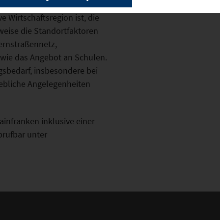
e Wirtschaftsregion ist, die
weise die Standortfaktoren
ernstraßennetz,
owie das Angebot an Schulen.
gsbedarf, insbesondere bei
riebliche Angelegenheiten
ainfranken inklusive einer
rufbar unter