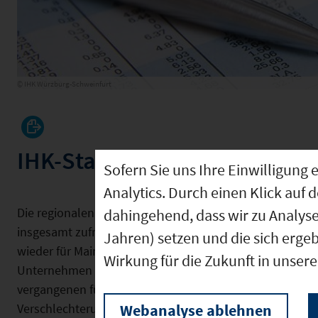
© IHK Würzburg-Schweinfurt
IHK-Standortumfrage 2021
Sofern Sie uns Ihre Einwilligun
Analytics. Durch einen Klick auf 
Die regionalen Unternehmen sind mit dem Wirtschaftss
dahingehend, dass wir zu Analys
insgesamt zufrieden - sie geben die Durchschnittsnote 2,
Jahren) setzen und die sich erge
wieder für Mainfranken als Unternehmensstandort entsc
Wirkung für die Zukunft in unser
Unternehmen findet, dass sich die Qualität des Standor
vergangenen fünf Jahren verbessert hat, nur ein Sechst
Verschlechterung.
Webanalyse ablehnen