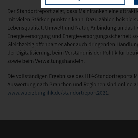
Der Standortreport zeigt, dass Mainfranken eine attraktiv
mit vielen Stärken punkten kann. Dazu zählen beispiels
Lebensqualität, Umwelt und Natur, Anbindung an das F
Energieversorgung und Energieversorgungssicherheit s
Gleichzeitig offenbart er aber auch dringenden Handlun
der Digitalisierung, beim Verständnis der Politik für bet
sowie beim Verwaltungshandeln.
Die vollständigen Ergebnisse des IHK-Standortreports M
Auswertung nach Branchen und Regionen sind online ab
www.wuerzburg.ihk.de/standortreport2021
.