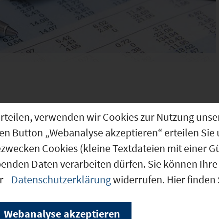
g erteilen, verwenden wir Cookies zur Nutzung u
den Button „Webanalyse akzeptieren“ erteilen Sie 
tandort Mainfranken
ezwecken Cookies (kleine Textdateien mit einer G
4. Ein Großteil würde sich
benden Daten verarbeiten dürfen. Sie können Ihre 
heiden. Jedes dritte
er
Datenschutzerklärung
widerrufen. Hier finden
ts Mainfranken in den
el beklagen eine
Webanalyse akzeptieren