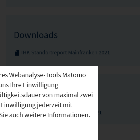
Downloads
IHK-Standortreport Mainfranken 2021
nseres Webanalyse-Tools Matomo
uns Ihre Einwilligung
Weiterführende Links
ültigkeitsdauer von maximal zwei
Einwilligung jederzeit mit
Unternehmensbefragung - IHK-
Standortreport Mainfranken 2021
 Sie auch weitere Informationen.