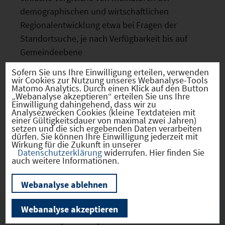
demographischen und wirtschaftlichen
Regionalentwicklung etwa bei Fragen der
Standortsuche, je nach Verfügbarkeit bis auf
Gemeindeebene
Daten und Informationen zu den Themenfeldern
Sofern Sie uns Ihre Einwilligung erteilen, verwenden
Demographie, Arbeitsmarkt, Wirtschaftsleistung,
wir Cookies zur Nutzung unseres Webanalyse-Tools
Matomo Analytics. Durch einen Klick auf den Button
Unternehmen und Ausbildung, Kaufkraft,
„Webanalyse akzeptieren“ erteilen Sie uns Ihre
Einwilligung dahingehend, dass wir zu
Tourismus sowie der kommunalen Besteuerung
Analysezwecken Cookies (kleine Textdateien mit
Verwendung von Straßen- und Geländekarten
einer Gültigkeitsdauer von maximal zwei Jahren)
setzen und die sich ergebenden Daten verarbeiten
oder Satellitenbildern als Kartengrundlage
dürfen. Sie können Ihre Einwilligung jederzeit mit
Wirkung für die Zukunft in unserer
Exportfunktion für thematische Karten (PDF) und
Datenschutzerklärung
widerrufen. Hier finden Sie
auch weitere Informationen.
Datensätze in Tabellenform (Excel).
Webanalyse ablehnen
Webanalyse akzeptieren
IHK Ansprechpartner