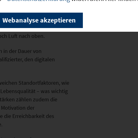
dem Landkreis Kelheim im
Webanalyse akzeptieren
 vergeben die Note „sehr gut“,
och Luft nach oben.
 in der Dauer von
fizierter, den digitalen
 weichen Standortfaktoren, wie
 Lebensqualität – was wichtig
tstärken zählen zudem die
 Motivation der
e die Erreichbarkeit des
.