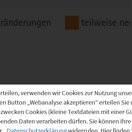
tkrise“ und
g erteilen, verwenden wir Cookies zur Nutzung u
kten unerlässlich. Alle fünf
den Button „Webanalyse akzeptieren“ erteilen Sie 
 ihre große Standortumfrage
ezwecken Cookies (kleine Textdateien mit einer G
rch alle Branchen liefert ein
asieren die Ergebnisse nicht
benden Daten verarbeiten dürfen. Sie können Ihre 
hmerische Sicht auf den
er
Datenschutzerklärung
widerrufen. Hier finden