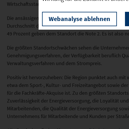
Wirtschaftsstandort.
Die ansässigen Unternehmen geben der Oberpfalz und 
Webanalyse ablehnen
Durchschnitt die Schulnote 2,5. 11 Prozent der Betriebe
49 Prozent geben dem Standort die Note 2. Es ist also n
Die größten Standortschwächen sehen die Unternehmen
Genehmigungsverfahren, der Verfügbarkeit beruflich Quali
Verwaltungsverfahren und dem Strompreis.
Positiv ist hervorzuheben: Die Region punktet auch mit
etwa dem Sport-, Kultur- und Freizeitangebot sowie der
für die Fachkräfte-Akquise ist. Zu den größten Standor
Zuverlässigkeit der Energieversorgung, die Loyalität und
Mitarbeitenden, die Qualität der Energieversorgung sowi
Unternehmens für Mitarbeitende und Kunden per Straße