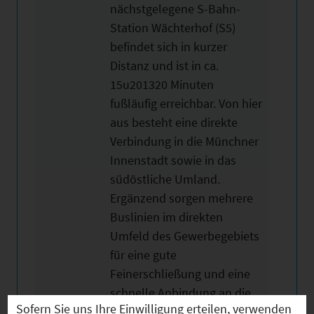
nächstgelegene S-Bahn-
Station Wächterhof (S5)
befindet sich in kurzer
Distanz und ist in ca.
15u201320 Minuten
fußläufig erreichbar. Von hier
aus besteht eine direkte
Verbindung in die Münchner
Innenstadt sowie in das
südöstliche Umland.
Ergänzend sorgen mehrere
Buslinien im direkten
Umfeld des Gewerbegebiets
für eine gute
Feinerschließung und eine
schnelle Anbindung an die
Sofern Sie uns Ihre Einwilligung erteilen, verwenden
umliegenden Gemeinden