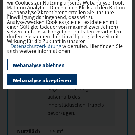
wir Cookies zur Nutzung unseres Webanalyse-Tools
sowie die S-Bahn-Station,
Matomo Analytics. Durch einen Klick auf den Button
„Webanalyse akzeptieren“ erteilen Sie uns Ihre
wodurch eine komfortable
Einwilligung dahingehend, dass wir zu
Analysezwecken Cookies (kleine Textdateien mit
Erreichbarkeit für Mitarbeiter
einer Gültigkeitsdauer von maximal zwei Jahren)
und Besucher gewährleistet
setzen und die sich ergebenden Daten verarbeiten
dürfen. Sie können Ihre Einwilligung jederzeit mit
ist. Das Gewerbegebiet
Wirkung für die Zukunft in unserer
Datenschutzerklärung
widerrufen. Hier finden Sie
selbst bietet ein ruhiges,
auch weitere Informationen.
professionelles Umfeld mit
funktionalen Flächen und
Webanalyse ablehnen
eignet sich insbesondere für
Webanalyse akzeptieren
Unternehmen, die eine gut
angebundene Lage
außerhalb des
innerstädtischen Trubels
bevorzugen.
Nutzfläch
155 m²