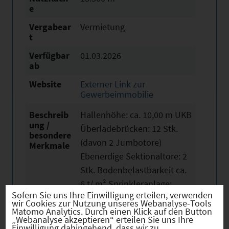
e
Vergabear
Vermietung
t
Verfügbar
01.03.2026
ab
Website
Externer Link zur
Gewerbeimmobilie
Beschreib
Hallenhöhe: ca. 10,00 m UKB
ung /
Überladebrücken: 12 Stk.
besondere
(davon 2 Jumbotore)
Merkmale
Ebenerdige Sektionaltore: 2
Stk. Bodenbelastbarkeit ca.
6 t/ m² Sprinkleranlage:
Sofern Sie uns Ihre Einwilligung erteilen, verwenden
ESFR Deckensprinklerung
wir Cookies zur Nutzung unseres Webanalyse-Tools
Heizung Halle:
Matomo Analytics. Durch einen Klick auf den Button
„Webanalyse akzeptieren“ erteilen Sie uns Ihre
Wärmepumpe Beleuchtung
Einwilligung dahingehend, dass wir zu