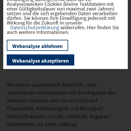
Analysezwecken Cookies (kleine Textdateien mit
Halle: LED Beleuchtung PKW
einer Gültigkeitsdauer von maximal zwei Jahren)
setzen und die sich ergebenden Daten verarbeiten
Stellplätze: 41 Stk. LKW
dürfen. Sie können Ihre Einwilligung jederzeit mit
Stellplätze: 5 Stk.
Wirkung für die Zukunft in unserer
Datenschutzerklärung
widerrufen. Hier finden Sie
Besonderheit: WGK-Sohle in
auch weitere Informationen.
beiden Units Verfügbar ab:
sofort
Webanalyse ablehnen
Webanalyse akzeptieren
Wir weisen ausdrücklich darauf hin, dass
vorstehende Informationen auf den Angaben des
Anbieters beruhen und von uns nicht auf
Plausibilität, Vollständigkeit und Richtigkeit
überprüft wurden. Für den Inhalt der Angaben
übernehmen wir keine Haftung!