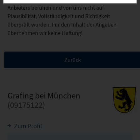
Anbieters beruhen und von uns nicht auf
Plausibilität, Vollständigkeit und Richtigkeit
überprüft wurden. Für den Inhalt der Angaben
übernehmen wir keine Haftung!
Grafing bei München
(09175122)
Zum Profil