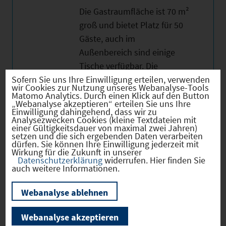
Die Gastraumfläche ist 70 m²
groß und bietet Platz für 50
Gäste, auch im
Außenbereich sind einige
Tische verfügbar. Die
Sofern Sie uns Ihre Einwilligung erteilen, verwenden
Nebenfläche beläuft sich auf
wir Cookies zur Nutzung unseres Webanalyse-Tools
30 m².
Matomo Analytics. Durch einen Klick auf den Button
„Webanalyse akzeptieren“ erteilen Sie uns Ihre
Einwilligung dahingehend, dass wir zu
Analysezwecken Cookies (kleine Textdateien mit
einer Gültigkeitsdauer von maximal zwei Jahren)
setzen und die sich ergebenden Daten verarbeiten
dürfen. Sie können Ihre Einwilligung jederzeit mit
Wirkung für die Zukunft in unserer
Datenschutzerklärung
widerrufen. Hier finden Sie
Bilder
auch weitere Informationen.
Webanalyse ablehnen
Wir weisen ausdrücklich darauf hin, dass
Webanalyse akzeptieren
vorstehende Informationen auf den Angaben des