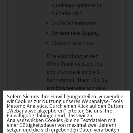
Kundenparkplätzen im
Außenbereich
Große Schaufenster
Barrierefreier Zugang
Glasfaseranschluss
Eine Anbindung an den
ÖPNV (Buslinie X202, 193,
und 243) sowie an die S-
Bahnstation "Haar" (S4, S6)
ermöglichen eine schnelle
Anfahrt in Richtung
Sofern Sie uns Ihre Einwilligung erteilen, verwenden
wir Cookies zur Nutzung unseres Webanalyse-Tools
München Innenstadt in ca.
Matomo Analytics. Durch einen Klick auf den Button
„Webanalyse akzeptieren“ erteilen Sie uns Ihre
30 Minuten. Des Weiteren
Einwilligung dahingehend, dass wir zu
Analysezwecken Cookies (kleine Textdateien mit
befindet sich die B304 sowie
einer Gültigkeitsdauer von maximal zwei Jahren)
die Autobahnen A94, A99
setzen und die sich ergebenden Daten verarbeiten