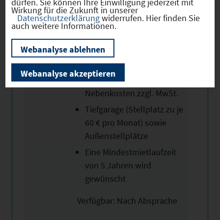
dürfen. Sie können Ihre Einwilligung jederzeit mit
und die A8 in unmittelbarer
Wirkung für die Zukunft in unserer
Datenschutzerklärung
widerrufen. Hier finden Sie
Nähe.
auch weitere Informationen.
Die monatliche Miete
Webanalyse ablehnen
beträgt:
Webanalyse akzeptieren
16,62 €/ m² + 2,75 €/ m²
Nebenkosten zzgl. MwSt.
Tiefgarage (Stellplatz zu je
60 € pro Monat) sowie
Außenstellplätze
Eine Mindestmietlaufzeit
von 5 Jahren wird
gewünscht
Verfügbar: Nach Absprache