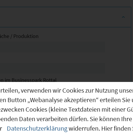
äche / Produktion
en im Businesspark Rottal
m² bis 440 m² Büros anzumieten
g erteilen, verwenden wir Cookies zur Nutzung u
den Button „Webanalyse akzeptieren“ erteilen Sie 
enovierung:
ezwecken Cookies (kleine Textdateien mit einer G
izung
benden Daten verarbeiten dürfen. Sie können Ihre 
Böden
er
Datenschutzerklärung
widerrufen. Hier finden