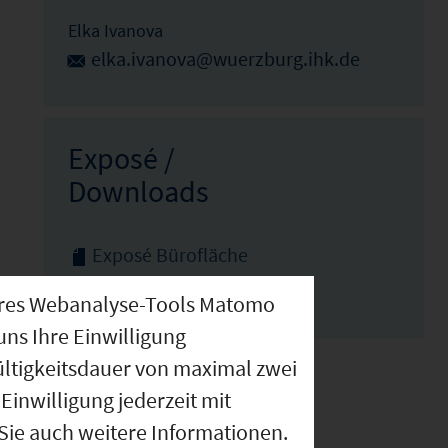
Elka Ivanova
elka.ivanova@wuerzburg.ihk.de
Exposé /
Downloads
Exposé Bürofläche
Exposé Halle
nseres Webanalyse-Tools Matomo
uns Ihre Einwilligung
ültigkeitsdauer von maximal zwei
Einwilligung jederzeit mit
 Sie auch weitere Informationen.