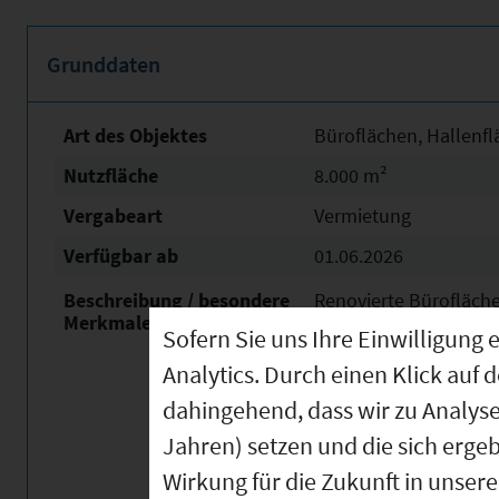
Grunddaten
Art des Objektes
Büroflächen, Hallenfl
Nutzfläche
8.000 m²
Vergabeart
Vermietung
Verfügbar ab
01.06.2026
Beschreibung / besondere
Renovierte Bürofläch
Merkmale
Ab 50 m², 72 m², 80 
Sofern Sie uns Ihre Einwilligun
Analytics. Durch einen Klick auf 
2026 Fertigstellung R
dahingehend, dass wir zu Analys
- Wärmepumpenbehe
Jahren) setzen und die sich erge
- Klimaanlage
- Neuer/neuwertige 
Wirkung für die Zukunft in unser