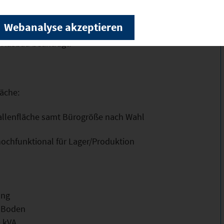
 Fassade
Webanalyse akzeptieren
n Ausbau! Ab ca. 01.01.2027
r Ausbau beantragt!
äche:
Hallenfläche samt Bürogröße nach Wahl
hochfunktional für Lager/Produktion
ung
d Boden
0 kVA