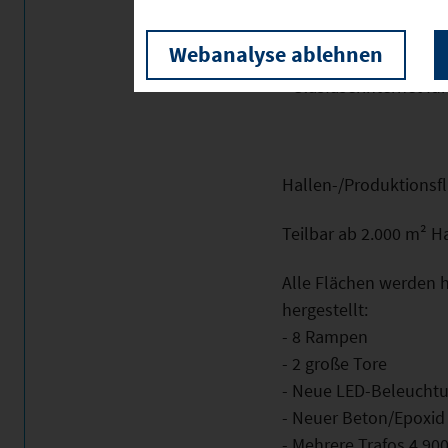
- Geweisselte Räume
- Neue ansprechende
Webanalyse ablehnen
- Photovoltaikstrom i
- Glasfaserinternet fü
Hallen-/Produktionsfl
Teilbar ab 2.000 m² 
Alle Flächen werden 
hergestellt:
- 8 Rampen
- 2 große Tore
- Neue LED-Beleucht
- Neuer Beton/Epoxi
- Mehrere Trafos 4.90