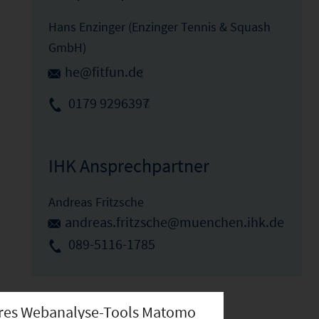
Hans Enzinger (Enzinger Tennis & Squash
GmbH)
he@fitfun.de
0179 9296397
IHK Ansprechpartner
Andreas Fritzsche
andreas.fritzsche@muenchen.ihk.de
089-5116-1785
nseres Webanalyse-Tools Matomo