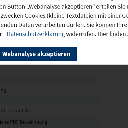
den Button „Webanalyse akzeptieren“ erteilen Sie 
ezwecken Cookies (kleine Textdateien mit einer G
benden Daten verarbeiten dürfen. Sie können Ihre 
er
Datenschutzerklärung
widerrufen. Hier finden
äche / Produktion, Laborflächen / Praxen,
ogistik, Büros auf Zeit
ehe PDF Dateianhang
Webanalyse akzeptieren
ung
werbeimmobilie
iehe PDF Dateianhang