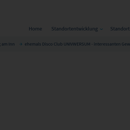
Home
Standortentwicklung
Standor
 am Inn
ehemals Disco Club UNIVWERSUM - interessanten Gew