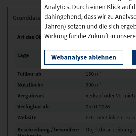
Analytics. Durch einen Klick auf 
dahingehend, dass wir zu Analys
Grunddaten
Jahren) setzen und die sich erge
Wirkung für die Zukunft in unser
Art des Objektes
Büroflächen, Hallenfl
Gastronomie, Lager / L
Lage
Lagebeschreibung si
Webanalyse ablehnen
Teilbar ab
150 m²
Nutzfläche
900 m²
Vergabeart
Verkauf oder Vermiet
Verfügbar ab
05.01.2026
Website
Externer Link zur Ge
Beschreibung / besondere
Objektbeschreibung s
Merkmale