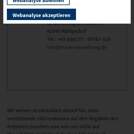
Webanalyse ablehnen
MOVE Verwaltungs GmbH
Webanalyse akzeptieren
Gewerbering am Brand 1
82549 Königsdorf
Tel.: +49 (0)8179 - 99767-520
info@move-verwaltung.de
Wir weisen ausdrücklich darauf hin, dass
vorstehende Informationen auf den Angaben des
Anbieters beruhen und von uns nicht auf