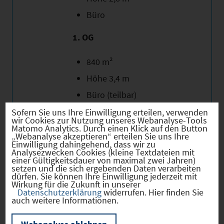
Büro
1. OG
840 m²
Höhe 3,4 m
Büro (teilbar)
Sofern Sie uns Ihre Einwilligung erteilen, verwenden
2. OG
wir Cookies zur Nutzung unseres Webanalyse-Tools
Matomo Analytics. Durch einen Klick auf den Button
„Webanalyse akzeptieren“ erteilen Sie uns Ihre
680 m²
Einwilligung dahingehend, dass wir zu
Analysezwecken Cookies (kleine Textdateien mit
Sichtdachstuhl
einer Gültigkeitsdauer von maximal zwei Jahren)
setzen und die sich ergebenden Daten verarbeiten
Büro (teilbar)
dürfen. Sie können Ihre Einwilligung jederzeit mit
Wirkung für die Zukunft in unserer
Datenschutzerklärung
widerrufen. Hier finden Sie
Kontakt:
auch weitere Informationen.
Stefan Stöger