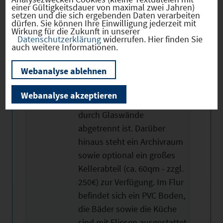
einer Gültigkeitsdauer von maximal zwei Jahren)
der großen Fensterfronten
setzen und die sich ergebenden Daten verarbeiten
wird der Immobilie ein
dürfen. Sie können Ihre Einwilligung jederzeit mit
Wirkung für die Zukunft in unserer
besonderes Flair vermittelt.
Datenschutzerklärung
widerrufen. Hier finden Sie
auch weitere Informationen.
Neben dem Open-Space
Bereich stehen zusätzlich
Webanalyse ablehnen
zwei separate Büros und ein
großer Besprechungsraum
Webanalyse akzeptieren
zur Verfügung, welcher
durch Glaswände
abgetrennt ist. Darüber
hinaus steht ein Archivraum
sowie optional ein großes
Kellerabteil (ca. 60qm - zzgl.
250€) zur Verfügung. Im Flur
befindet sich ein PVC Boden,
die Bäder sowie die Küche
sind mit Fliesen ausgestattet