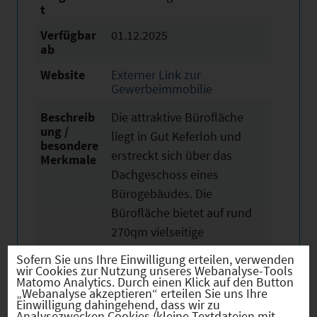
t
Verfügbar
01.12.2025
ab
Website
Externer Link zur
Gewerbeimmobilie
Beschreib
Die attraktive Bürofläche
ung /
liegt in Gut Keferloh und
besondere
erstreckt sich über das
Merkmale
Dachgeschoss eines
Bürogebäudes. Die
Bürofläche bietet auf rund
270qm vielseitige
Nutzungsmöglichkeiten für
Sofern Sie uns Ihre Einwilligung erteilen, verwenden
moderne Arbeitskonzepte.
wir Cookies zur Nutzung unseres Webanalyse-Tools
Matomo Analytics. Durch einen Klick auf den Button
Durch die offene Gestaltung,
„Webanalyse akzeptieren“ erteilen Sie uns Ihre
Einwilligung dahingehend, dass wir zu
den hohen Decken sowie
Analysezwecken Cookies (kleine Textdateien mit