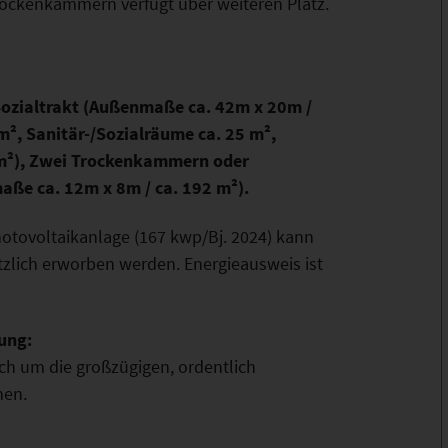
ckenkammern verfügt über weiteren Platz.
Sozialtrakt (Außenmaße ca. 42m x 20m /
m², Sanitär-/Sozialräume ca. 25 m²,
 m²), Zwei Trockenkammern oder
ße ca. 12m x 8m / ca. 192 m²).
hotovoltaikanlage (167 kwp/Bj. 2024) kann
tzlich erworben werden. Energieausweis ist
ung:
ch um die großzügigen, ordentlich
hen.