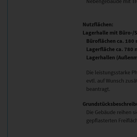
Nebengebäude mit Tro
Nutzflächen:
Lagerhalle mit Büro-/
Büroflächen ca. 180 
Lagerfläche ca. 780
Lagerhallen (Außenma
Die leistungsstarke P
evtl. auf Wunsch zusä
beantragt.
Grundstücksbeschreib
Die Gebäude reihen si
gepflasterten Freifläc