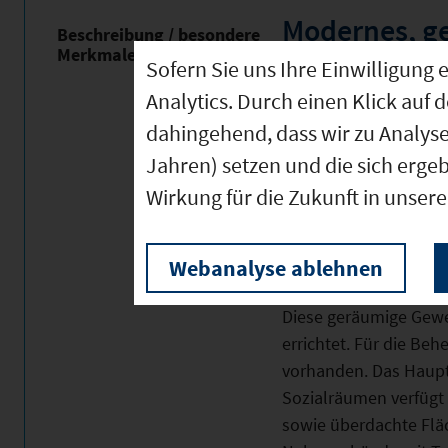
Modernes, g
Beschreibung / besondere
Merkmale
Gewerbeanwe
Sofern Sie uns Ihre Einwilligun
Nebengebäu
Analytics. Durch einen Klick auf 
"Godelstatt"
dahingehend, dass wir zu Analys
Hauptgebäude räumlic
Jahren) setzen und die sich erge
EG: Eingangsbereich 
Wirkung für die Zukunft in unser
(1x mit Dusche), Hall
Treppe zum DG, Abste
Webanalyse ablehnen
DG: Sozialräume, DU/
Diese geräumige Gew
errichtet. Für die Beh
vorhanden. Das Haup
Sozialräumen verfügt
sowie überdachte Fläc