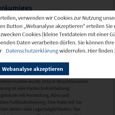
eräumiges
sen mit Freiflächen und
g erteilen, verwenden wir Cookies zur Nutzung u
de im Gewerbegebiet
den Button „Webanalyse akzeptieren“ erteilen Sie 
.
ezwecken Cookies (kleine Textdateien mit einer G
h:
benden Daten verarbeiten dürfen. Sie können Ihre 
mit Anmeldung, Büro, Essküche, zwei sep. WC
er
Datenschutzerklärung
widerrufen. Hier finden
e mit Werkstatt/Montagegrube und Tor sowie
llraum, Heizraum, überdachte Lagerfläche.
Webanalyse akzeptieren
WC.
erbeimmobilie wurde 2016 in Massivbauweise
eizung ist eine Hackschnitzelheizung
tgebäude mit Anmeldung, Büro und
 über Fußbodenheizung. Eine Halle mit Tor
hen bieten viele Lagermöglichkeiten. Das