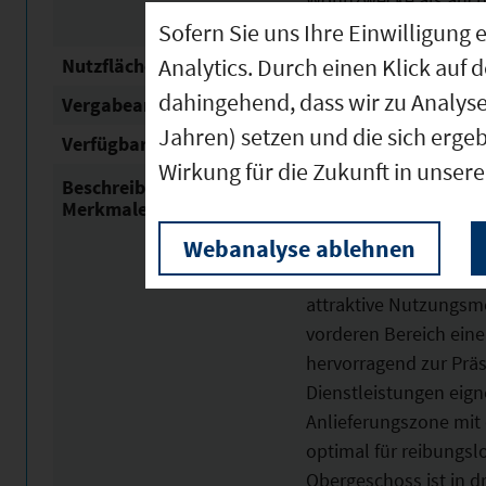
Sofern Sie uns Ihre Einwilligun
Analytics. Durch einen Klick auf 
Nutzfläche
1.900 m²
dahingehend, dass wir zu Analys
Vergabeart
Verkauf
Jahren) setzen und die sich erge
Verfügbar ab
11.11.2025
Wirkung für die Zukunft in unser
Beschreibung / besondere
Zum Verkauf steht ein
Merkmale
konzipiertes Gebäude 
Webanalyse ablehnen
Immobilie vereint Wo
und bietet sowohl für
attraktive Nutzungsmö
vorderen Bereich eine
hervorragend zur Prä
Dienstleistungen eigne
Anlieferungszone mit
optimal für reibungslo
Obergeschoss ist in dr