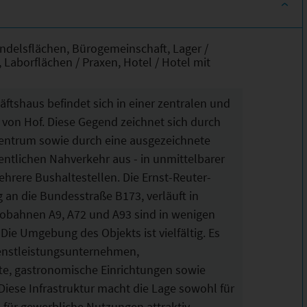
ndelsflächen, Bürogemeinschaft, Lager /
, Laborflächen / Praxen, Hotel / Hotel mit
tshaus befindet sich in einer zentralen und
 von Hof. Diese Gegend zeichnet sich durch
entrum sowie durch eine ausgezeichnete
ntlichen Nahverkehr aus - in unmittelbarer
hrere Bushaltestellen. Die Ernst-Reuter-
 an die Bundesstraße B173, verläuft in
tobahnen A9, A72 und A93 sind in wenigen
Die Umgebung des Objekts ist vielfältig. Es
ienstleistungsunternehmen,
te, gastronomische Einrichtungen sowie
Diese Infrastruktur macht die Lage sowohl für
ür gewerbliche Nutzungen attraktiv.​