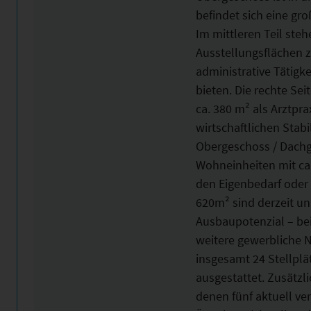
befindet sich eine g
Im mittleren Teil ste
Ausstellungsflächen z
administrative Tätig
bieten. Die rechte Sei
ca. 380 m² als Arztprax
wirtschaftlichen Stabi
Obergeschoss / Dachge
Wohneinheiten mit ca.
den Eigenbedarf oder 
620m² sind derzeit un
Ausbaupotenzial – be
weitere gewerbliche 
insgesamt 24 Stellpl
ausgestattet. Zusätzl
denen fünf aktuell ver