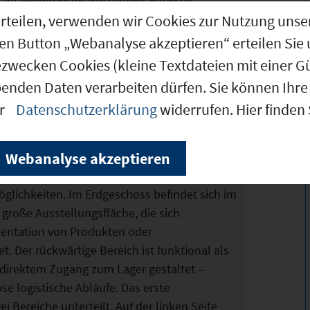
g erteilen, verwenden wir Cookies zur Nutzung u
den Button „Webanalyse akzeptieren“ erteilen Sie 
ezwecken Cookies (kleine Textdateien mit einer G
benden Daten verarbeiten dürfen. Sie können Ihre 
er
Datenschutzerklärung
widerrufen. Hier finden
 vielseitig nutzbares und großzügig
mit einer Gesamtfläche von ca. 2.952 m². Die
Webanalyse akzeptieren
hn- und Gewerbeflächen unter einem Dach
 Eigennutzer als auch für Kapitalanleger
glichkeiten. Im Erdgeschoss befindet sich im
 große Ausstellungsfläche, die sich
sentation von Produkten oder
t. Der rückwärtige Bereich ist funktional als
 direktem Zugang zum Lager gestaltet –
se logistische Abläufe. Das erste
ei Bereiche unterteilt. Auf der linken Seite