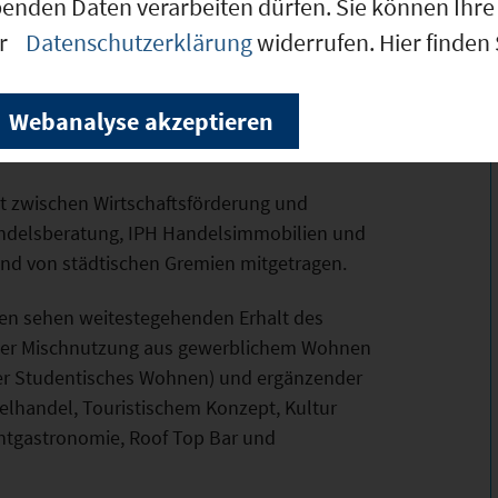
benden Daten verarbeiten dürfen. Sie können Ihre 
er
Datenschutzerklärung
widerrufen. Hier finden
werbeimmobilie
Webanalyse akzeptieren
kt eines ehemaligen Warenhauses in 1A
estor.
 zwischen Wirtschaftsförderung und
ndelsberatung, IPH Handelsimmobilien und
 und von städtischen Gremien mitgetragen.
en sehen weitestegehenden Erhalt des
uer Mischnutzung aus gewerblichem Wohnen
der Studentisches Wohnen) und ergänzender
elhandel, Touristischem Konzept, Kultur
entgastronomie, Roof Top Bar und