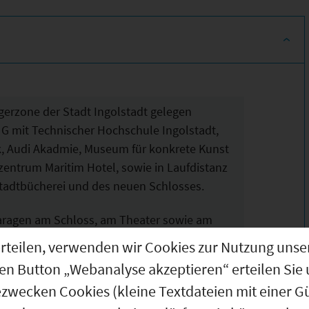
gerzone der Stadt Ingolstadt gelegen
r G mit Technischer Hochschule Ingolstadt,
, Audi Akadmie, Museum für konkrete Kunst
entrum Maritim Hotel, sowie in Laufdistanz
Stadtbücherei und des neuen Schlosses.
garagen am Schloss, am Theater sowie am
eils in 5 Minuten Fußweg zu erreichen.
g erteilen, verwenden wir Cookies zur Nutzung u
den Button „Webanalyse akzeptieren“ erteilen Sie 
ezwecken Cookies (kleine Textdateien mit einer G