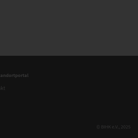
tandortportal
akt
© BIHK e.V., 2025