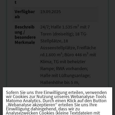
t
Verfügbar
19.09.2025
ab
Beschreib
24/7; Halle 1.535 m² mit 7
ung /
Toren (dreiseitig); 18 TG-
besondere
Stellplätze, 18
Merkmale
Aussenstellplätze, Freifläche
rd.1.600 m²; Büro 446 m² mit
Klima; TG mit beheizter
Rampe; RWA vorhanden;
Halle mit Lüftungsanlage;
Hallenhöhe bis 5 m,
Bodenbelastbarkeit
Sofern Sie uns Ihre Einwilligung erteilen, verwenden
unbegrenzt;
wir Cookies zur Nutzung unseres Webanalyse-Tools
Matomo Analytics. Durch einen Klick auf den Button
„Webanalyse akzeptieren“ erteilen Sie uns Ihre
Einwilligung dahingehend, dass wir zu
Analysezwecken Cookies (kleine Textdateien mit