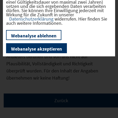
einer Gültigkeitsdauer von maximal zwei Jahren)
setzen und die sich ergebenden Daten verarbeiten
dürfen. Sie können Ihre Einwilligung jederzeit mit
Wirkung für die Zukunft in unserer
Bilder
Datenschutzerklärung
widerrufen. Hier finden Sie
auch weitere Informationen.
Webanalyse ablehnen
Wir weisen ausdrücklich darauf hin, dass
Webanalyse akzeptieren
vorstehende Informationen auf den Angaben des
Anbieters beruhen und von uns nicht auf
Plausibilität, Vollständigkeit und Richtigkeit
überprüft wurden. Für den Inhalt der Angaben
übernehmen wir keine Haftung!