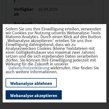
t
Verfügbar
16.09.2025
ab
Beschreib
Verfügbar sind mehrere
ung /
Sofern Sie uns Ihre Einwilligung erteilen, verwenden
Büroeinheiten in einem
wir Cookies zur Nutzung unseres Webanalyse-Tools
besondere
Matomo Analytics. Durch einen Klick auf den Button
Büro- und Geschäftshaus im
Merkmale
„Webanalyse akzeptieren“ erteilen Sie uns Ihre
Gewerbegebiet von
Einwilligung dahingehend, dass wir zu
Analysezwecken Cookies (kleine Textdateien mit
Oberschleißheim. Die
einer Gültigkeitsdauer von maximal zwei Jahren)
setzen und die sich ergebenden Daten verarbeiten
Einheiten sind teilbar ab ca.
dürfen. Sie können Ihre Einwilligung jederzeit mit
290 m² und können einzeln
Wirkung für die Zukunft in unserer
Datenschutzerklärung
widerrufen. Hier finden Sie
oder gemeinsam angemietet
auch weitere Informationen.
werden. Teilweise möbliert,
Einbauschränke.
Webanalyse ablehnen
Webanalyse akzeptieren