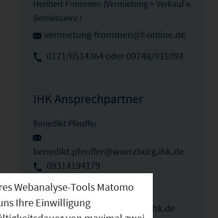
Heribert Frommen (Vermietung + Verkauf v.
Betriebseinr.)
vermietung-frommen@t-online.de
0171/6514364 oder 09748/931097
IHK Ansprechpartner
Benedikt Pfeuffer
benedikt.pfeuffer@wuerzburg.ihk.de
09314194179
nseres Webanalyse-Tools Matomo
Elka Ivanova
uns Ihre Einwilligung
elka.ivanova@wuerzburg.ihk.de