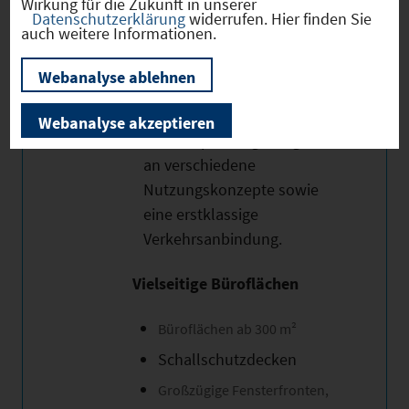
Wirkung für die Zukunft in unserer
Hart – bieten wir Ihnen eine
Datenschutzerklärung
widerrufen. Hier finden Sie
auch weitere Informationen.
Gewerbeimmobilie mit
flexiblen Büroflächen. Die
Webanalyse ablehnen
Immobilie überzeugt durch
ihre exzellente Lage, eine
Webanalyse akzeptieren
hohe Anpassungsfähigkeit
an verschiedene
Nutzungskonzepte sowie
eine erstklassige
Verkehrsanbindung.
Vielseitige Büroflächen
Büroflächen ab 300 m²
Schallschutzdecken
Großzügige Fensterfronten,