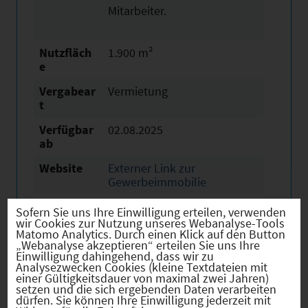
Mitarbeiter.
Nutzfläch
1.900 m²
e
Vergabear
Vermietung
t
Verfügbar
02.08.2025
ab
Website
Externer Link zur
Gewerbeimmobilie
Beschreib
Inmitten eines der
Sofern Sie uns Ihre Einwilligung erteilen, verwenden
ung /
wir Cookies zur Nutzung unseres Webanalyse-Tools
dynamischsten und
Matomo Analytics. Durch einen Klick auf den Button
besondere
„Webanalyse akzeptieren“ erteilen Sie uns Ihre
etabliertesten
Merkmale
Einwilligung dahingehend, dass wir zu
Gewerbegebiete Münchens –
Analysezwecken Cookies (kleine Textdateien mit
einer Gültigkeitsdauer von maximal zwei Jahren)
dem Euroindustriepark im
setzen und die sich ergebenden Daten verarbeiten
dürfen. Sie können Ihre Einwilligung jederzeit mit
Stadtteil Milbertshofen-Am