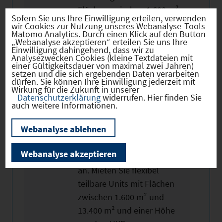
Flächen zwischen 1.600 m²
Sofern Sie uns Ihre Einwilligung erteilen, verwenden
und 13.500 m² mit flexibler
wir Cookies zur Nutzung unseres Webanalyse-Tools
Matomo Analytics. Durch einen Klick auf den Button
Teilbarkeit. Planen Sie schon
„Webanalyse akzeptieren“ erteilen Sie uns Ihre
heute mit uns die Grundrisse
Einwilligung dahingehend, dass wir zu
Analysezwecken Cookies (kleine Textdateien mit
und hochwertige
einer Gültigkeitsdauer von maximal zwei Jahren)
setzen und die sich ergebenden Daten verarbeiten
Ausstattungsqualitäten
dürfen. Sie können Ihre Einwilligung jederzeit mit
Wirkung für die Zukunft in unserer
unserer Immobilie.
Datenschutzerklärung
widerrufen. Hier finden Sie
Gemeinsam passen wir die
auch weitere Informationen.
modernen und individuellen
Webanalyse ablehnen
Büroflächen auf Mezzanine-
Ebene sowie Flexflächen auf
Webanalyse akzeptieren
Ihre individuellen Vorhaben
an. Mieten Sie flexibel
teilbare Units mit Flächen
zwischen 1.600 m² und
13.400 m² und einer Höhe