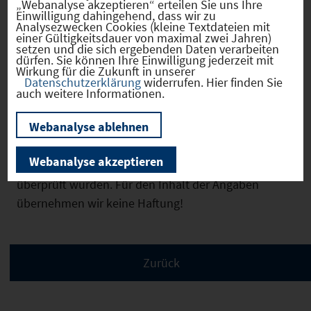
„Webanalyse akzeptieren“ erteilen Sie uns Ihre
Einwilligung dahingehend, dass wir zu
Analysezwecken Cookies (kleine Textdateien mit
einer Gültigkeitsdauer von maximal zwei Jahren)
Weitere Objektmerkmale
setzen und die sich ergebenden Daten verarbeiten
dürfen. Sie können Ihre Einwilligung jederzeit mit
Wirkung für die Zukunft in unserer
Datenschutzerklärung
widerrufen. Hier finden Sie
auch weitere Informationen.
Wir weisen ausdrücklich darauf hin, dass
Webanalyse ablehnen
vorstehende Informationen auf den Angaben des
Anbieters beruhen und von uns nicht auf
Webanalyse akzeptieren
Plausibilität, Vollständigkeit und Richtigkeit
überprüft wurden. Für den Inhalt der Angaben
übernehmen wir keine Haftung!