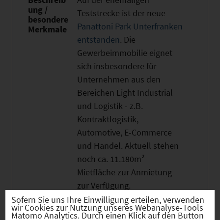
ung /
Teststrecke ist der neue
besondere
Panattoni Park Unterfranken
Merkmale
entstanden
. Die
Gewerbeimmobilie eignet
sich insbesondere für
Unternehmen aus den
Bereichen Light Industrial
und Logistik - z.B.
Kontraktlogistik,
Automotive, E-Commerce
und Handel. Aktuell stehen
noch ca. 11.180m²
Mietfläche zur Anmietung
zur Verfügung.
Sofern Sie uns Ihre Einwilligung erteilen, verwenden
wir Cookies zur Nutzung unseres Webanalyse-Tools
Matomo Analytics. Durch einen Klick auf den Button