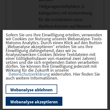
Tiefgaragenstellplätze (2
Kategorien) mit Vorbereitung
für die Installation einer
Wallbox können auf Wunsch
für 32.500€ oder 35.500€ pro
Sofern Sie uns Ihre Einwilligung erteilen, verwenden
wir Cookies zur Nutzung unseres Webanalyse-Tools
Stellplatz (zzgl. MwSt) mit
Matomo Analytics. Durch einen Klick auf den Button
erworben werden. Massive
„Webanalyse akzeptieren“ erteilen Sie uns Ihre
Einwilligung dahingehend, dass wir zu
Bauweise verbunden mit
Analysezwecken Cookies (kleine Textdateien mit
einer Gültigkeitsdauer von maximal zwei Jahren)
hoher Energieeffizienz sind
setzen und die sich ergebenden Daten verarbeiten
charakteristisch für dieses
dürfen. Sie können Ihre Einwilligung jederzeit mit
Wirkung für die Zukunft in unserer
Objekt.
Datenschutzerklärung
widerrufen. Hier finden Sie
auch weitere Informationen.
Webanalyse ablehnen
Webanalyse akzeptieren
Weitere Objektmerkmale