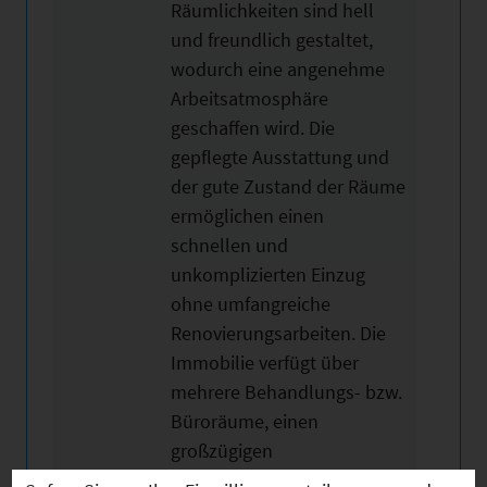
Räumlichkeiten sind hell
und freundlich gestaltet,
wodurch eine angenehme
Arbeitsatmosphäre
geschaffen wird. Die
gepflegte Ausstattung und
der gute Zustand der Räume
ermöglichen einen
schnellen und
unkomplizierten Einzug
ohne umfangreiche
Renovierungsarbeiten. Die
Immobilie verfügt über
mehrere Behandlungs- bzw.
Büroräume, einen
großzügigen
Empfangsbereich sowie