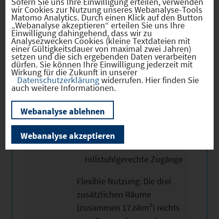
Sofern Sie uns Ihre Einwilligung erteilen, verwenden
wir Cookies zur Nutzung unseres Webanalyse-Tools
sanitäre Einrichtungen.
Matomo Analytics. Durch einen Klick auf den Button
„Webanalyse akzeptieren“ erteilen Sie uns Ihre
Einwilligung dahingehend, dass wir zu
Ausstattungshighlights:
Analysezwecken Cookies (kleine Textdateien mit
einer Gültigkeitsdauer von maximal zwei Jahren)
setzen und die sich ergebenden Daten verarbeiten
Blickdichte Glastüren
dürfen. Sie können Ihre Einwilligung jederzeit mit
Wirkung für die Zukunft in unserer
Pflegeleichter PVC-Boden
Datenschutzerklärung
widerrufen. Hier finden Sie
in Holzoptik
auch weitere Informationen.
Maßgeschneiderte
Webanalyse ablehnen
Küchenzeile als
Schreinerarbeit
Webanalyse akzeptieren
Barrrierefreie Toilette und
rollstuhlgerechte Zugänge
Flexible Nutzung: Die drei
zusätzlichen Räume
(zusammen 17,68m²) rechts