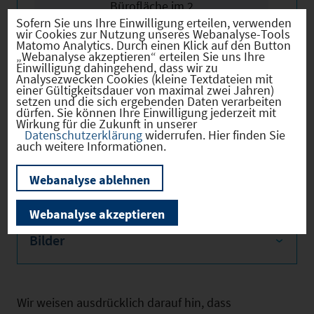
Bürofläche im 2.
Sofern Sie uns Ihre Einwilligung erteilen, verwenden
Obergeschoss hat eine
wir Cookies zur Nutzung unseres Webanalyse-Tools
Fläche von ca. 357 m² und
Matomo Analytics. Durch einen Klick auf den Button
„Webanalyse akzeptieren“ erteilen Sie uns Ihre
besteht aus 5 Büroräumen,
Einwilligung dahingehend, dass wir zu
Analysezwecken Cookies (kleine Textdateien mit
WCs und einer Teeküche. Die
einer Gültigkeitsdauer von maximal zwei Jahren)
Büroflächen sind mit
setzen und die sich ergebenden Daten verarbeiten
dürfen. Sie können Ihre Einwilligung jederzeit mit
Teppichboden ausgestattet
Wirkung für die Zukunft in unserer
Datenschutzerklärung
widerrufen. Hier finden Sie
und sind klimatisiert.
auch weitere Informationen.
Webanalyse ablehnen
Webanalyse akzeptieren
Bilder
Wir weisen ausdrücklich darauf hin, dass