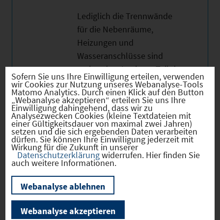
Lediglich die Trennwände
für die Nebenräume,
Heizungen und
Wasseranschlüsse sind
vorhanden. In einem Teil des
Sofern Sie uns Ihre Einwilligung erteilen, verwenden
Ladens ist Estrich verlegt.
wir Cookies zur Nutzung unseres Webanalyse-Tools
Matomo Analytics. Durch einen Klick auf den Button
„Webanalyse akzeptieren“ erteilen Sie uns Ihre
Wegen der Wohnungen im
Einwilligung dahingehend, dass wir zu
Analysezwecken Cookies (kleine Textdateien mit
Gebäude sollte die Nutzung
einer Gültigkeitsdauer von maximal zwei Jahren)
setzen und die sich ergebenden Daten verarbeiten
möglichst ruhig sein.
dürfen. Sie können Ihre Einwilligung jederzeit mit
Wirkung für die Zukunft in unserer
Datenschutzerklärung
widerrufen. Hier finden Sie
auch weitere Informationen.
Webanalyse ablehnen
Wir weisen ausdrücklich darauf hin, dass
Webanalyse akzeptieren
vorstehende Informationen auf den Angaben des