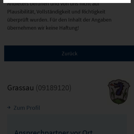
Anbieters beruhen und von uns nicht auf
Plausibilität, Vollständigkeit und Richtigkeit
überprüft wurden. Für den Inhalt der Angaben
übernehmen wir keine Haftung!
Grassau
(09189120)
Zum Profil
Ansprechpartner vor Ort