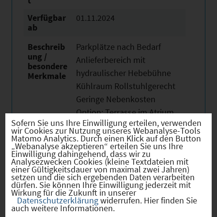
t
Verfügbar
01.11.2024
ab
Beschreib
Parkplätze nach Bedarf
ung /
Anlieferbereich mit
besondere
hydraulischer Hebebühne
Merkmale
Kühlraum Rollstuhlgerecht
Geringe Nebenkosten
Option: Terrasse im Atrium
Sofern Sie uns Ihre Einwilligung erteilen, verwenden
wir Cookies zur Nutzung unseres Webanalyse-Tools
Matomo Analytics. Durch einen Klick auf den Button
„Webanalyse akzeptieren“ erteilen Sie uns Ihre
Einwilligung dahingehend, dass wir zu
Analysezwecken Cookies (kleine Textdateien mit
einer Gültigkeitsdauer von maximal zwei Jahren)
setzen und die sich ergebenden Daten verarbeiten
Bilder
dürfen. Sie können Ihre Einwilligung jederzeit mit
Wirkung für die Zukunft in unserer
Datenschutzerklärung
widerrufen. Hier finden Sie
auch weitere Informationen.