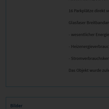
16 Parkplätze direkt 
Glasfaser Breitbanda
- wesentlicher Energi
- Heizenergieverbrau
- Stromverbrauchsken
Das Objekt wurde zule
Bilder