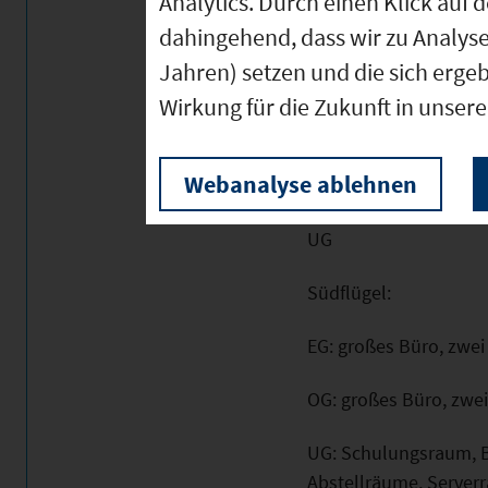
Analytics. Durch einen Klick auf 
Nordflügel:
dahingehend, dass wir zu Analys
Jahren) setzen und die sich erge
EG: Windfang, großes
Abstellraum, Heizrau
Wirkung für die Zukunft in unser
OG: Chef-Büro mit Ba
Webanalyse ablehnen
Mittelflügel: großes B
UG
Südflügel:
EG: großes Büro, zwei
OG: großes Büro, zwei
UG: Schulungsraum, 
Abstellräume, Server