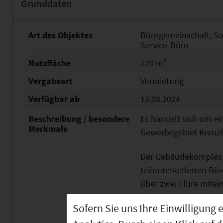
Grunddaten
Art des Objektes
Bürogemeinschaft, So
Service-Büro
Nutzfläche
720 m²
Vergabeart
Vermietung
Verfügbar ab
13.08.2024
Beschreibung / besondere
Es handelt sich um ei
Merkmale
Gewerbegebiet Kreuzf
Der Gebäudekomplex b
teilunterkellerten Bü
über zwei Flure mite
Sofern Sie uns Ihre Einwilligun
Die Gesamtfläche betr