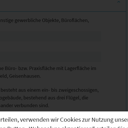
nstige gewerbliche Objekte, Büroflächen,
ne Büro- bzw. Praxisfläche mit Lagerfläche im
eld, Geisenhausen.
esteht aus einem ein- bis zweigeschossigen,
rogebäude, bestehend aus drei Flügel, die
inander verbunden sind.
g erteilen, verwenden wir Cookies zur Nutzung u
ägt 776 qm, die Nutzfläche 720 qm.