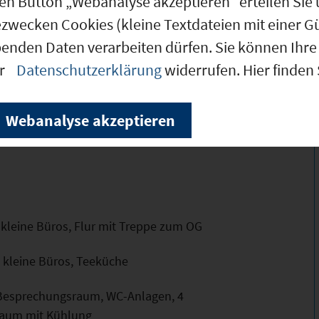
den Button „Webanalyse akzeptieren“ erteilen Sie 
ezwecken Cookies (kleine Textdateien mit einer G
benden Daten verarbeiten dürfen. Sie können Ihre 
 Büro, Personalraum, WC-Anlagen, Garderobe,
m, Treppe zum OG.
er
Datenschutzerklärung
widerrufen. Hier finden
lkon, großes Büro
Webanalyse akzeptieren
üro, zwei kleine Büros, Flur mit Treppe zum
 kleine Büros, Flur mit Treppe zum OG
 kleine Büros, Teeküche
Besprechungsraum, WC-Anlagen, 4
raum mit Kühlung