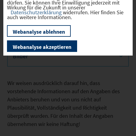
dürfen. Sie können Ihre Einwilligung jederzeit mit
Wirkung für die Zukunft in unserer
Datenschutzerklärung
widerrufen. Hier finden Sie
auch weitere Informationen.
Weitere Objektmerkmale
Webanalyse ablehnen
Webanalyse akzeptieren
Bilder
Wir weisen ausdrücklich darauf hin, dass
vorstehende Informationen auf den Angaben des
Anbieters beruhen und von uns nicht auf
Plausibilität, Vollständigkeit und Richtigkeit
überprüft wurden. Für den Inhalt der Angaben
übernehmen wir keine Haftung!