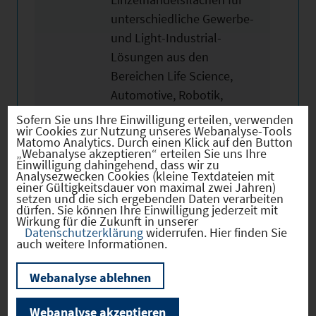
unterschiedliche Gewerbe-
und Light-Industrial-
Lösungen aus den
Bereichen Life Science,
Automotive, Robotik,
Elektromobilität und viele
Sofern Sie uns Ihre Einwilligung erteilen, verwenden
wir Cookies zur Nutzung unseres Webanalyse-Tools
mehr. In Sachen
Matomo Analytics. Durch einen Klick auf den Button
Nachhaltigkeit punktet der
„Webanalyse akzeptieren“ erteilen Sie uns Ihre
Einwilligung dahingehend, dass wir zu
Campus mit
Analysezwecken Cookies (kleine Textdateien mit
einer Gültigkeitsdauer von maximal zwei Jahren)
klimafreundlicher Holz-
setzen und die sich ergebenden Daten verarbeiten
Hybrid-Bauweise und mit
dürfen. Sie können Ihre Einwilligung jederzeit mit
Wirkung für die Zukunft in unserer
einem Energiekonzept aus
Datenschutzerklärung
widerrufen. Hier finden Sie
auch weitere Informationen.
verschiedenen regenerativen
Energiequellen wie
Webanalyse ablehnen
Wärmepumpen oder
Photovoltaikanlagen, die
Webanalyse akzeptieren