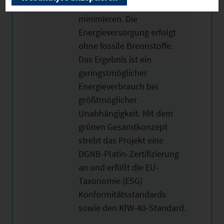
den CO2-Fußabdruck
minimieren. Die
Energieversorgung erfolgt
ohne fossile Brennstoffe.
Das Ergebnis ist ein
geringstmöglicher
Energieverbrauch bei
größtmöglicher
Unabhängigkeit. Mit dem
grünen Gesamtkonzept
strebt das Projekt eine
DGNB-Platin-Zertifizierung
an und erfüllt die EU-
Taxonomie (ESG)
Konformitätsstandards
sowie den KfW-40-Standard.