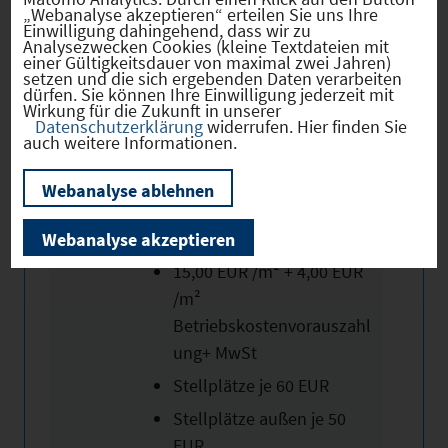
„Webanalyse akzeptieren“ erteilen Sie uns Ihre
"Haar" gegeben.
Einwilligung dahingehend, dass wir zu
Analysezwecken Cookies (kleine Textdateien mit
einer Gültigkeitsdauer von maximal zwei Jahren)
Des Weiteren befindet sich
setzen und die sich ergebenden Daten verarbeiten
die Ostumgehung A99, die
dürfen. Sie können Ihre Einwilligung jederzeit mit
Wirkung für die Zukunft in unserer
Autobahnen A8 und A94 in
Datenschutzerklärung
widerrufen. Hier finden Sie
auch weitere Informationen.
unmittelbarer Nähe.
Webanalyse ablehnen
Die monatliche Miete
beträgt:
Webanalyse akzeptieren
15,00 EUR /m² + 4,00 EUR
/m²
Betriebskostenvorauszahl
ung+ MwSt
Stellplätze je 60 EUR
Stellplätze außen je 50
EUR