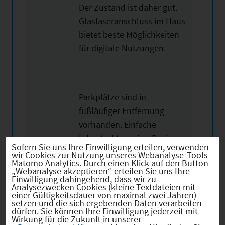
Der Zustand ist daher gut.
Glasfaseranschluss im Haus
bietet beste Möglichkeiten
für digitale Nutzungen.
Parkplätze sind in
fußläufiger Entfernung
vorhanden. Einfache
Infrastruktur, wie z.B. ein
Sofern Sie uns Ihre Einwilligung erteilen, verwenden
Bäcker mit Postagentur, ist
wir Cookies zur Nutzung unseres Webanalyse-Tools
Matomo Analytics. Durch einen Klick auf den Button
in unmittelbarer Nähe
„Webanalyse akzeptieren“ erteilen Sie uns Ihre
vorhanden.
Einwilligung dahingehend, dass wir zu
Analysezwecken Cookies (kleine Textdateien mit
einer Gültigkeitsdauer von maximal zwei Jahren)
setzen und die sich ergebenden Daten verarbeiten
dürfen. Sie können Ihre Einwilligung jederzeit mit
Wirkung für die Zukunft in unserer