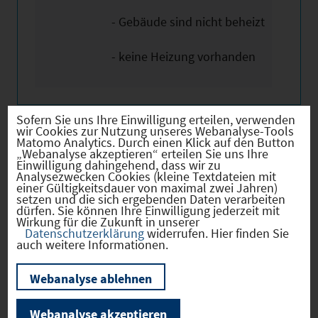
- Gebäude sind nicht beheizt
- keine Heizung vorhanden
Sofern Sie uns Ihre Einwilligung erteilen, verwenden
wir Cookies zur Nutzung unseres Webanalyse-Tools
Matomo Analytics. Durch einen Klick auf den Button
„Webanalyse akzeptieren“ erteilen Sie uns Ihre
Bilder
Einwilligung dahingehend, dass wir zu
Analysezwecken Cookies (kleine Textdateien mit
einer Gültigkeitsdauer von maximal zwei Jahren)
setzen und die sich ergebenden Daten verarbeiten
dürfen. Sie können Ihre Einwilligung jederzeit mit
Wirkung für die Zukunft in unserer
Wir weisen ausdrücklich darauf hin, dass
Datenschutzerklärung
widerrufen. Hier finden Sie
vorstehende Informationen auf den Angaben des
auch weitere Informationen.
Anbieters beruhen und von uns nicht auf
Webanalyse ablehnen
Plausibilität, Vollständigkeit und Richtigkeit
überprüft wurden. Für den Inhalt der Angaben
Webanalyse akzeptieren