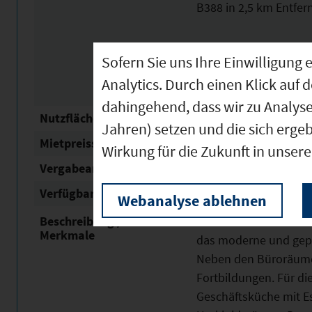
B388 in 2,5 km Entfe
Sofern Sie uns Ihre Einwilligun
Analytics. Durch einen Klick auf 
dahingehend, dass wir zu Analys
Nutzfläche
7.200 m²
Jahren) setzen und die sich erge
Mietpreisspanne
6,3 - 8 € /m²
Wirkung für die Zukunft in unser
Vergabeart
Verkauf oder Vermiet
Verfügbar ab
10.01.2024
Webanalyse ablehnen
Beschreibung / besondere
Mit vier freundlich un
Merkmale
das moderne und gepfl
Neben den Büroräumen
Fortbildungen. Für die
Geschäftsküche mit E