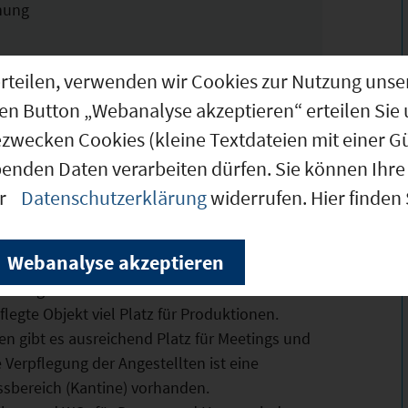
rnung
g erteilen, verwenden wir Cookies zur Nutzung u
den Button „Webanalyse akzeptieren“ erteilen Sie 
ezwecken Cookies (kleine Textdateien mit einer G
benden Daten verarbeiten dürfen. Sie können Ihre 
er
Datenschutzerklärung
widerrufen. Hier finden
ung
Webanalyse akzeptieren
d hell gestalteten Produktionshallen bietet
egte Objekt viel Platz für Produktionen.
 gibt es ausreichend Platz für Meetings und
 Verpflegung der Angestellten ist eine
ssbereich (Kantine) vorhanden.