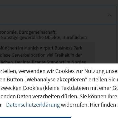
stronomie, Bürogemeinschaft,
 Sonstige gewerbliche Objekte, Büroflächen
ünchen im Munich Airport Business Park
diese Gewerbelocation viel Freiheit in der
flächen. Der intelligente Standort im Norden
nchen bietet eine optimale Infrastruktur
g erteilen, verwenden wir Cookies zur Nutzung u
 eines gastronomischen Angebots, flexibler
den Button „Webanalyse akzeptieren“ erteilen Sie 
owie dem Zugang zu modernen
ezwecken Cookies (kleine Textdateien mit einer G
benden Daten verarbeiten dürfen. Sie können Ihre 
er
Datenschutzerklärung
widerrufen. Hier finden