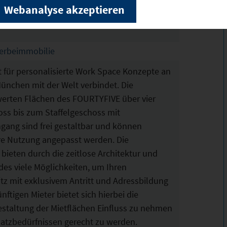
Webanalyse akzeptieren
werbeimmobilie
 für personalisierte Work Space Konzepte an
ünchen mit der Welt verbindet. Die
werten Flächen des FOURTYFIVE über vier
ss bis zum Staffelgeschoss mit
ng sind frei gestaltbar und können
hre Nutzung angepasst werden. Die
ieten durch die zeitlose Architektur und
udes viele Möglichkeiten, um Ihren
itz mit exklusivem Antritt und Adressbildung
ftigen Mieter bietet sich hierbei die
Gestaltung der Mietflächen Einfluss zu nehmen
latzbedürfnissen gerecht zu werden.