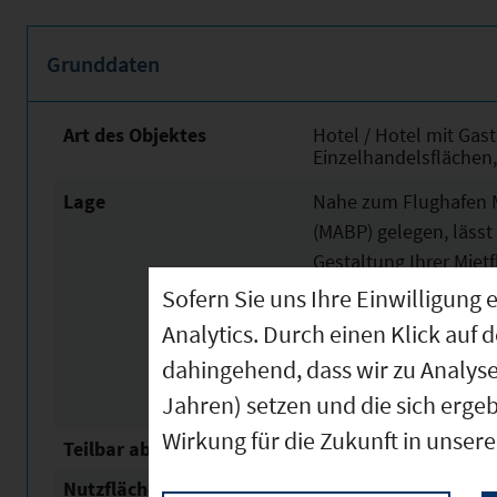
Grunddaten
Art des Objektes
Hotel / Hotel mit Ga
Einzelhandelsflächen,
Lage
Nahe zum Flughafen M
(MABP) gelegen, lässt 
Gestaltung Ihrer Miet
der Metropolregion Mü
Sofern Sie uns Ihre Einwilligun
durch die Integration
Analytics. Durch einen Klick auf 
Parkplatzsituation s
dahingehend, dass wir zu Analys
Mobilitätskonzepten.
Jahren) setzen und die sich erge
Wirkung für die Zukunft in unser
Teilbar ab
500 m²
Nutzfläche
9.976 m²