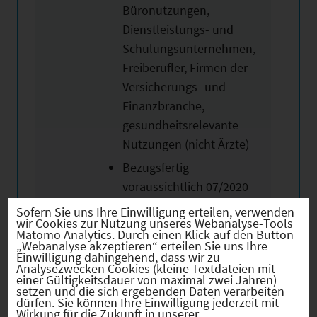
Büronutzungen,
Dienstleistungs- und
Schulungsunternehmen,
Freiberufler, Firmen der
Versicherungs- und
Finanzbranche,
gesundheitsrelevante
Nutzungen (nicht Ärzte)
Bezugsfertig
voraussichtlich 07/2020
Sofern Sie uns Ihre Einwilligung erteilen, verwenden
wir Cookies zur Nutzung unseres Webanalyse-Tools
Matomo Analytics. Durch einen Klick auf den Button
„Webanalyse akzeptieren“ erteilen Sie uns Ihre
Einwilligung dahingehend, dass wir zu
Analysezwecken Cookies (kleine Textdateien mit
einer Gültigkeitsdauer von maximal zwei Jahren)
Bilder
setzen und die sich ergebenden Daten verarbeiten
dürfen. Sie können Ihre Einwilligung jederzeit mit
Wirkung für die Zukunft in unserer