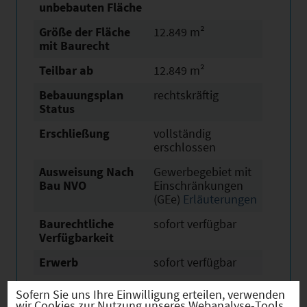
unbebauten Fläche
Größe der Fläche
12.849 m²
mit Baurecht
Teilbar ab
12.849 m²
Bebauungsplan
rechtskräftig
Status
Erschließung
vollständig
erschlossen
Ausweisung Nach
Gewerbegebiet mit
Bau NVO
Einschränkungen
(GEe)
Erläuterungen
Baurechtliche
sofort verfügbar
Verfügbarkeit
Erwerb
sofort verfügbar
Eigentümer
öffentlich
Sofern Sie uns Ihre Einwilligung erteilen, verwenden
wir Cookies zur Nutzung unseres Webanalyse-Tools