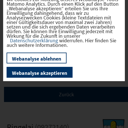
Derzeitige Nutzung
Land- oder
Matomo Analytics. Durch einen Klick auf den Button
Fortwirtschaftlich
„Webanalyse akzeptieren“ erteilen Sie uns Ihre
Einwilligung dahingehend, dass wir zu
Analysezwecken Cookies (kleine Textdateien mit
einer Gültigkeitsdauer von maximal zwei Jahren)
setzen und die sich ergebenden Daten verarbeiten
dürfen. Sie können Ihre Einwilligung jederzeit mit
Wirkung für die Zukunft in unserer
Verkehr
Datenschutzerklärung
widerrufen. Hier finden Sie
auch weitere Informationen.
Webanalyse ablehnen
Infrastruktur
Webanalyse akzeptieren
Ringelai
(09272140)