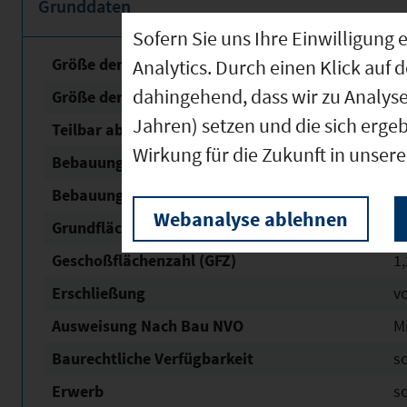
Grunddaten
Sofern Sie uns Ihre Einwilligun
Größe der unbebauten Fläche
1
Analytics. Durch einen Klick auf 
dahingehend, dass wir zu Analys
Größe der Fläche mit Baurecht
1
Jahren) setzen und die sich erge
Teilbar ab
1
Wirkung für die Zukunft in unser
Bebauungsplan Nr. / Name
Mau
Bebauungsplan Status
re
Webanalyse ablehnen
Grundflächen­zahl (GRZ)
0,
Geschoßflächen­zahl (GFZ)
1,
Erschließung
v
Ausweisung Nach Bau NVO
M
Baurechtliche Verfügbarkeit
s
Erwerb
s