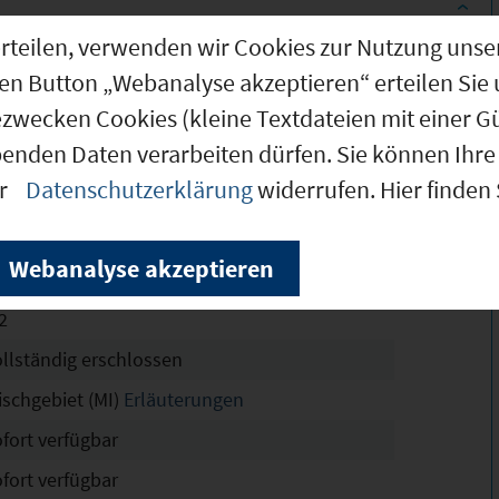
g erteilen, verwenden wir Cookies zur Nutzung u
0.050 m²
den Button „Webanalyse akzeptieren“ erteilen Sie 
ezwecken Cookies (kleine Textdateien mit einer G
0.050 m²
benden Daten verarbeiten dürfen. Sie können Ihre 
0.050 m²
er
Datenschutzerklärung
widerrufen. Hier finden
th-Schachtelau
chtskräftig
Webanalyse akzeptieren
6
2
ollständig erschlossen
ischgebiet (MI)
Erläuterungen
ofort verfügbar
ofort verfügbar