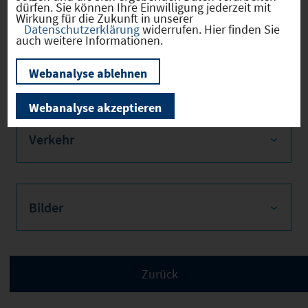
dürfen. Sie können Ihre Einwilligung jederzeit mit
95336 Mainleus;
Wirkung für die Zukunft in unserer
Mobil: +49 160 611
Datenschutzerklärung
widerrufen. Hier finden Sie
0001 D; Email:
auch weitere Informationen.
mail@bauplanungk
uefner.de)
Webanalyse ablehnen
Webanalyse akzeptieren
Verkehr
Bilder