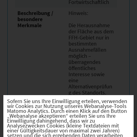
Fortwirtschaftlich
Beschreibung /
Hinweis:
besondere
Merkmale
Die Herausnahme
der Fläche aus dem
FFH-Gebiet nur in
bestimmten
Ausnahmefällen
möglich –
überragendes
öffentliches
Interesse sowie
eine
Alternativenprüfun
g des Standorts.
Sofern Sie uns Ihre Einwilligung erteilen, verwenden
Für weitere
wir Cookies zur Nutzung unseres Webanalyse-Tools
Informationen
Matomo Analytics. Durch einen Klick auf den Button
„Webanalyse akzeptieren“ erteilen Sie uns Ihre
kontaktieren Sie
Einwilligung dahingehend, dass wir zu
gerne Herrn Dieter
Analysezwecken Cookies (kleine Textdateien mit
Küfner (Erhard-
einer Gültigkeitsdauer von maximal zwei Jahren)
Zethner-Weg 12,
setzen und die sich ergebenden Daten verarbeiten