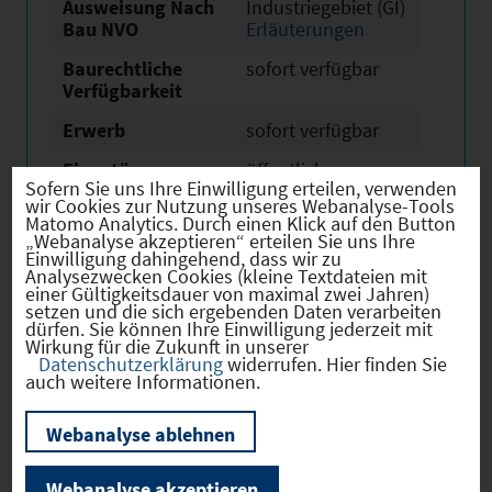
Ausweisung Nach
Industriegebiet (GI)
Bau NVO
Erläuterungen
Baurechtliche
sofort verfügbar
Verfügbarkeit
Erwerb
sofort verfügbar
Eigentümer
öffentlich
Sofern Sie uns Ihre Einwilligung erteilen, verwenden
wir Cookies zur Nutzung unseres Webanalyse-Tools
Derzeitige Nutzung
Land- oder
Matomo Analytics. Durch einen Klick auf den Button
Fortwirtschaftlich
„Webanalyse akzeptieren“ erteilen Sie uns Ihre
Einwilligung dahingehend, dass wir zu
Beschreibung /
Gleisanbindung mit
Analysezwecken Cookies (kleine Textdateien mit
besondere
Verladerampe am
einer Gültigkeitsdauer von maximal zwei Jahren)
setzen und die sich ergebenden Daten verarbeiten
Merkmale
Bahnhof
dürfen. Sie können Ihre Einwilligung jederzeit mit
Beschussamt vor
Wirkung für die Zukunft in unserer
Ort
Datenschutzerklärung
widerrufen. Hier finden Sie
auch weitere Informationen.
Webanalyse ablehnen
Verkehr
Webanalyse akzeptieren