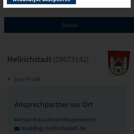
Mellrichstadt
(09673142)
Zum Profil
Ansprechpartner vor Ort
Michael Kraus (Erster Bürgermeister)
mail@vg.mellrichstadt.de